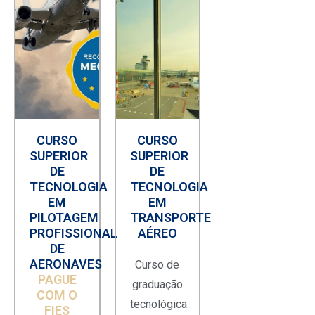
CURSO
CURSO
SUPERIOR
SUPERIOR
DE
DE
TECNOLOGIA
TECNOLOGIA
EM
EM
PILOTAGEM
TRANSPORTE
PROFISSIONAL
AÉREO
DE
AERONAVES
Curso de
PAGUE
graduação
COM O
tecnológica
FIES