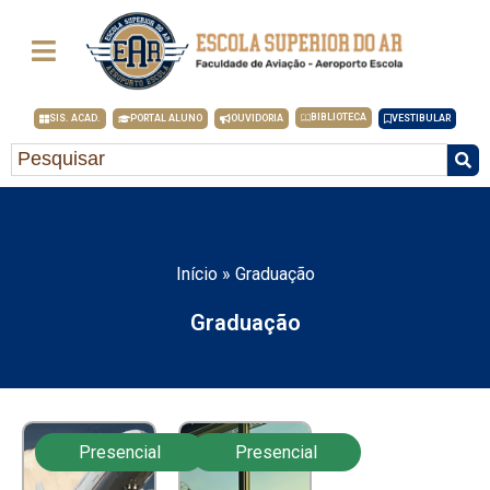
BIBLIOTECA
SIS. ACAD.
PORTAL ALUNO
OUVIDORIA
VESTIBULAR
Início
»
Graduação
Graduação
Presencial
Presencial