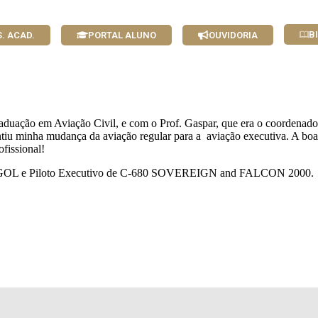
B
S. ACAD.
PORTAL ALUNO
OUVIDORIA
duação em Aviação Civil, e com o Prof. Gaspar, que era o coordenador
antiu minha mudança da aviação regular para a aviação executiva. A boa
fissional!
G, GOL e Piloto Executivo de C-680 SOVEREIGN and FALCON 2000
.